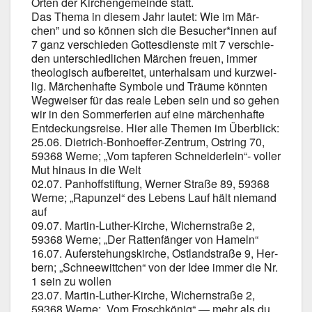
Orten der Kir­chen­ge­mein­de statt.
Das The­ma in die­sem Jahr lau­tet: Wie im Mär­
chen” und so kön­nen sich die Besucher*innen auf
7 ganz ver­schie­den Got­tes­diens­te mit 7 ver­schie­
den unter­schied­li­chen Mär­chen freu­en, immer
theo­lo­gisch auf­be­rei­tet, unter­hal­sam und kurz­wei­
lig. Mär­chen­haf­te Sym­bo­le und Träu­me könn­ten
Weg­wei­ser für das rea­le Leben sein und so gehen
wir in den Som­mer­fe­ri­en auf eine mär­chen­haf­te
Ent­de­ckungs­rei­se. Hier alle The­men im Über­blick:
25.06. Dietrich-Bonhoeffer-Zentrum, Ost­ring 70,
59368 Wer­ne; „Vom tap­fe­ren Schnei­der­lein“- vol­ler
Mut hin­aus in die Welt
02.07. Pan­hoff­stif­tung, Wer­ner Stra­ße 89, 59368
Wer­ne; „Rapun­zel“ des Lebens Lauf hält nie­mand
auf
09.07. Martin-Luther-Kirche, Wichern­stra­ße 2,
59368 Wer­ne; „Der Rat­ten­fän­ger von Hameln“
16.07. Auf­er­ste­hungs­kir­che, Ost­land­stra­ße 9, Her­
bern; „Schnee­witt­chen“ von der Idee immer die Nr.
1 sein zu wol­len
23.07. Martin-Luther-Kirche, Wichern­stra­ße 2,
59368 Wer­ne; „Vom Frosch­kö­nig“ — mehr als du