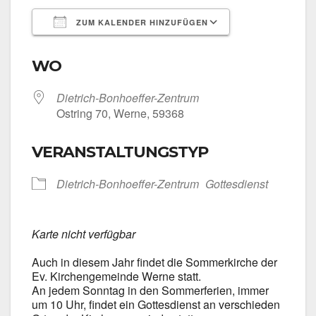
ZUM KALENDER HINZUFÜGEN
ICS her­un­ter­la­den
Goog­le Kalen­
WO
Dietrich-Bonhoeffer-Zentrum
Ost­ring 70, Wer­ne, 59368
VERANSTALTUNGSTYP
Dietrich-Bonhoeffer-Zentrum
Got­tes­dienst
Kar­te nicht ver­füg­bar
Auch in die­sem Jahr fin­det die Som­mer­kir­che der
Ev. Kir­chen­ge­mein­de Wer­ne statt.
An jedem Sonn­tag in den Som­mer­fe­ri­en, immer
um 10 Uhr, fin­det ein Got­tes­dienst an ver­schie­den