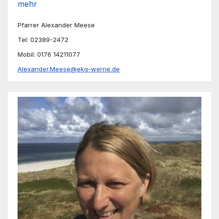
mehr
Pfarrer Alexander Meese
Tel: 02389-2472
Mobil: 0176 14211077
Alexander.Meese@ekg-werne.de