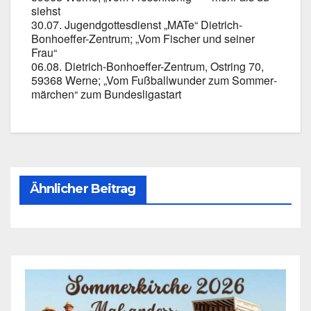
siehst
30.07. Jugend­got­tes­dienst „MATe“ Dietrich-
Bonhoeffer-Zentrum; „Vom Fischer und sei­ner
Frau“
06.08. Dietrich-Bonhoeffer-Zentrum, Ost­ring 70,
59368 Wer­ne; „Vom Fuß­ball­wun­der zum Som­mer­
mär­chen“ zum Bun­des­li­ga­start
Ähnlicher Beitrag