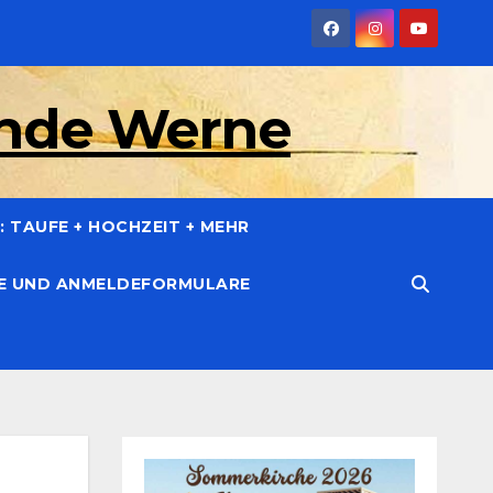
inde Werne
 TAUFE + HOCHZEIT + MEHR
CE UND ANMELDEFORMULARE