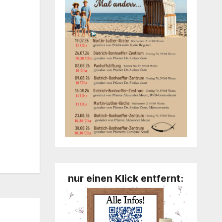
Office 365
Out­look Live
nur einen Klick entfernt: