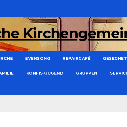
che Kirchengeme
IRCHE
EVENSONG
REPAIRCAFÉ
GESEGNET:
AMILIE
KONFIS+JUGEND
GRUPPEN
SERVI