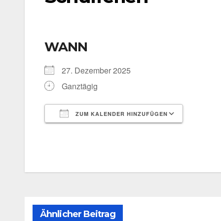
WANN
27. Dezem­ber 2025
Ganz­tä­gig
ZUM KALENDER HINZUFÜGEN
ICS her­un­ter­la­den
Goog­le 
Ähnlicher Beitrag