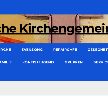
che Kirchengeme
IRCHE
EVENSONG
REPAIRCAFÉ
GESEGNET:
AMILIE
KONFIS+JUGEND
GRUPPEN
SERVI