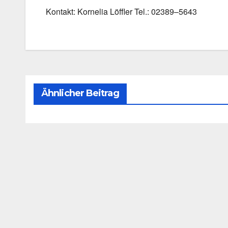
Kon­takt: Kor­ne­lia Löff­ler Tel.: 02389–5643
Ähnlicher Beitrag