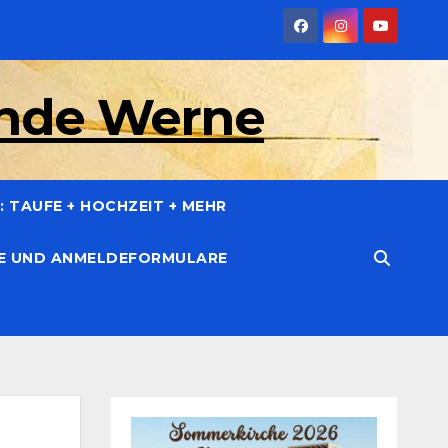
inde Werne
 TAUFE + HOCHZEIT + MEHR
CE UND ANMELDEFORMULARE