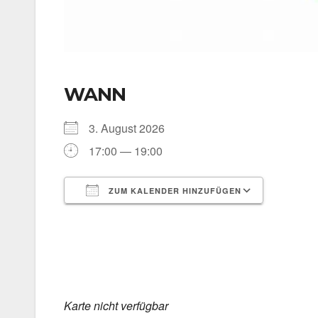
WANN
3. August 2026
17:00 — 19:00
ZUM KALENDER HINZUFÜGEN
ICS her­un­ter­la­den
Goog­le 
Kar­te nicht ver­füg­bar