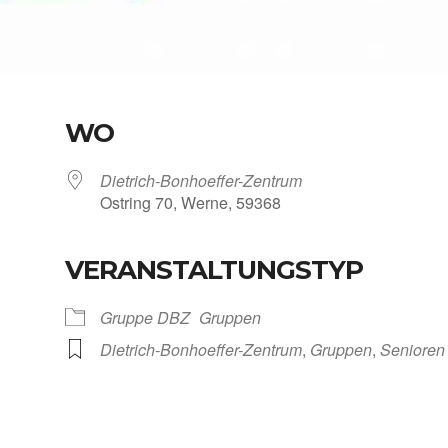
WO
Dietrich-Bonhoeffer-Zentrum
Ost­ring 70, Wer­ne, 59368
VERANSTALTUNGSTYP
Kalen­der
iCal­en­dar
Grup­pe DBZ
Grup­pen
Dietrich-Bonhoeffer-Zentrum
,
Grup­pen
,
Senio­ren