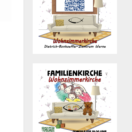
Office 365
Out­look Live