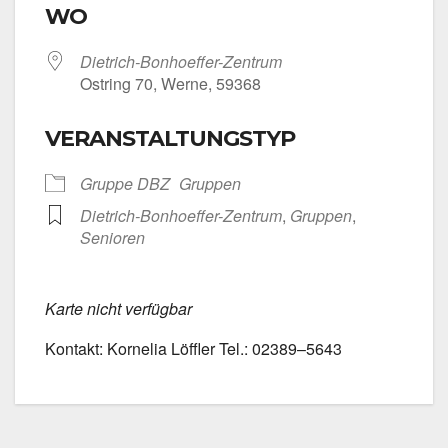
WO
Dietrich-Bonhoeffer-Zentrum
Ost­ring 70, Wer­ne, 59368
VERANSTALTUNGSTYP
Grup­pe DBZ
Grup­pen
Dietrich-Bonhoeffer-Zentrum
,
Grup­pen
,
Senio­ren
Kar­te nicht ver­füg­bar
Kon­takt: Kor­ne­lia Löff­ler Tel.: 02389–5643