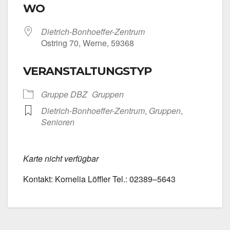
WO
Dietrich-Bonhoeffer-Zentrum
Ost­ring 70, Wer­ne, 59368
VERANSTALTUNGSTYP
Grup­pe DBZ
Grup­pen
Dietrich-Bonhoeffer-Zentrum
,
Grup­pen
,
Senio­ren
Kar­te nicht ver­füg­bar
Kon­takt: Kor­ne­lia Löff­ler Tel.: 02389–5643