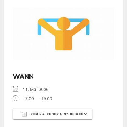
WANN
11. Mai 2026
17:00 — 19:00
ZUM KALENDER HINZUFÜGEN
ICS her­un­ter­la­den
Goog­le Kalen­