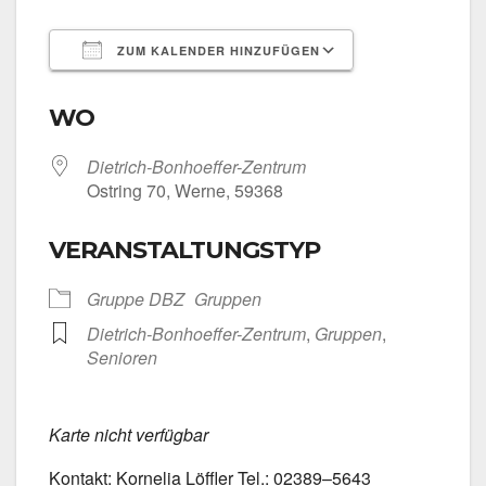
ZUM KALENDER HINZUFÜGEN
ICS her­un­ter­la­den
Goog­le Kalen­
WO
Dietrich-Bonhoeffer-Zentrum
Ost­ring 70, Wer­ne, 59368
VERANSTALTUNGSTYP
Grup­pe DBZ
Grup­pen
Dietrich-Bonhoeffer-Zentrum
,
Grup­pen
,
Senio­ren
Kar­te nicht ver­füg­bar
Kon­takt: Kor­ne­lia Löff­ler Tel.: 02389–5643