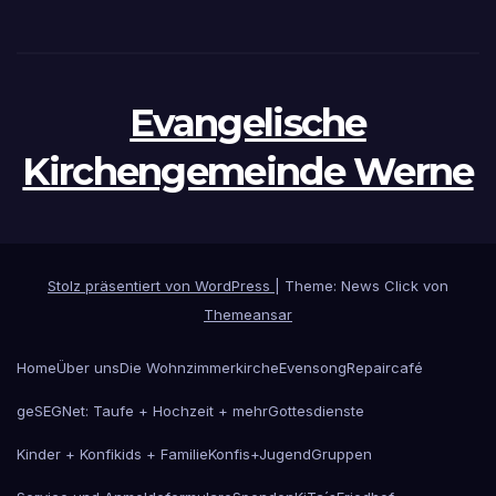
Evangelische
Kirchengemeinde Werne
Stolz präsentiert von WordPress
|
Theme: News Click von
Themeansar
Home
Über uns
Die Wohnzimmerkirche
Evensong
Repaircafé
geSEGNet: Taufe + Hochzeit + mehr
Gottesdienste
Kinder + Konfikids + Familie
Konfis+Jugend
Gruppen