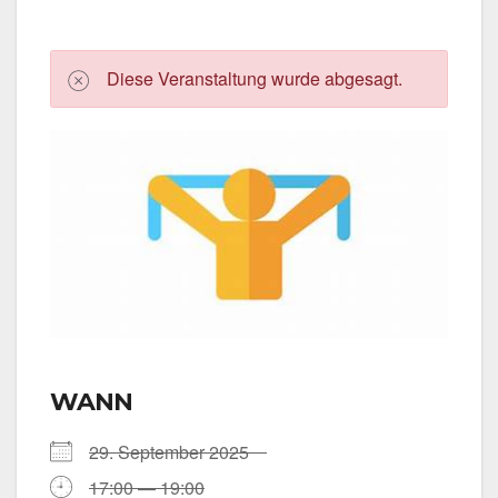
Die­se Ver­an­stal­tung wur­de abge­sagt.
WANN
29. Sep­tem­ber 2025
17:00 — 19:00