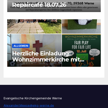
Repaircafé 18.07.26
ALLGEMEIN
Herzliche Einladung:
Wohnzimmerkirche mit
unseren Konfis
Evangelische Kirchengemeinde Werne
Alexander.Meese@ekg-werne.de