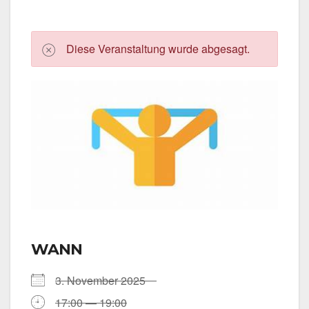
Die­se Ver­an­stal­tung wur­de abge­sagt.
WANN
3. Novem­ber 2025
17:00 — 19:00