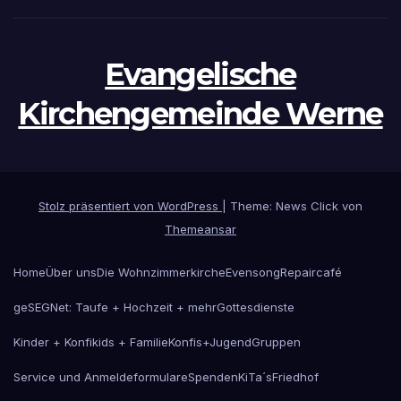
Evangelische
Kirchengemeinde Werne
Stolz präsentiert von WordPress
|
Theme: News Click von
Themeansar
Home
Über uns
Die Wohnzimmerkirche
Evensong
Repaircafé
geSEGNet: Taufe + Hochzeit + mehr
Gottesdienste
Kinder + Konfikids + Familie
Konfis+Jugend
Gruppen
Service und Anmeldeformulare
Spenden
KiTa´s
Friedhof