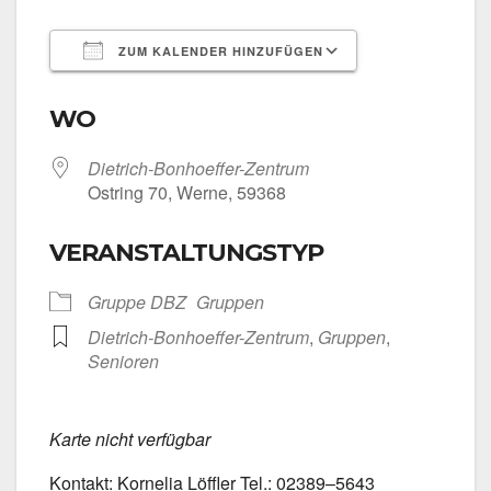
ZUM KALENDER HINZUFÜGEN
ICS her­un­ter­la­den
Goog­le Kalen­
WO
Dietrich-Bonhoeffer-Zentrum
Ost­ring 70, Wer­ne, 59368
VERANSTALTUNGSTYP
Grup­pe DBZ
Grup­pen
Dietrich-Bonhoeffer-Zentrum
,
Grup­pen
,
Senio­ren
Kar­te nicht ver­füg­bar
Kon­takt: Kor­ne­lia Löff­ler Tel.: 02389–5643