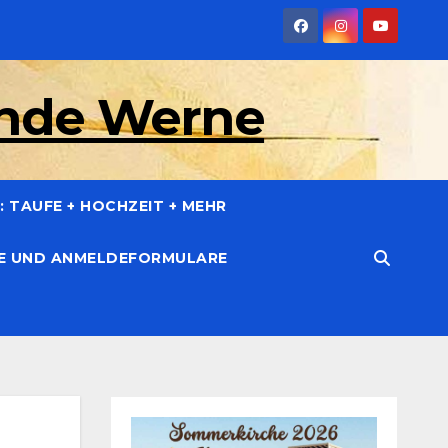
inde Werne
 TAUFE + HOCHZEIT + MEHR
CE UND ANMELDEFORMULARE