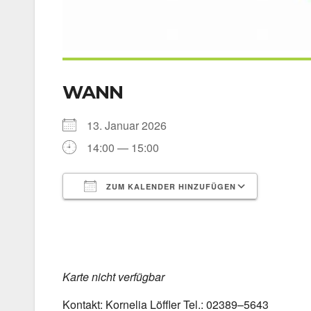
WANN
13. Janu­ar 2026
14:00 — 15:00
ZUM KALENDER HINZUFÜGEN
ICS her­un­ter­la­den
Goog­le 
Kar­te nicht ver­füg­bar
Kon­takt: Kor­ne­lia Löff­ler Tel.: 02389–5643