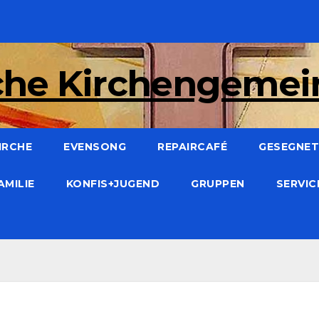
che Kirchengeme
IRCHE
EVENSONG
REPAIRCAFÉ
GESEGNET:
AMILIE
KONFIS+JUGEND
GRUPPEN
SERVI