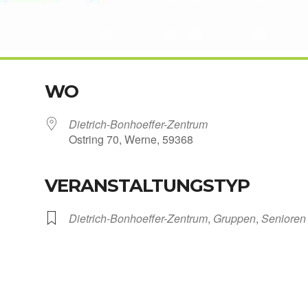
WO
Dietrich-Bonhoeffer-Zentrum
Ost­ring 70, Wer­ne, 59368
VERANSTALTUNGSTYP
Kalen­der
iCal­en­dar
Dietrich-Bonhoeffer-Zentrum
,
Grup­pen
,
Senio­ren