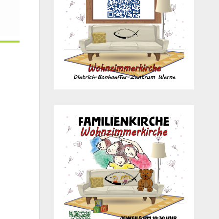
Office 365
Out­look Live