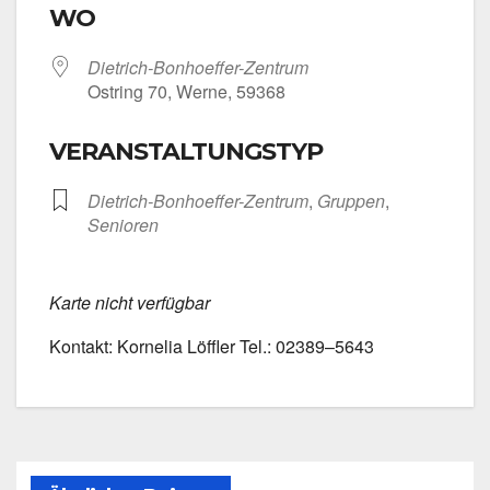
WO
Dietrich-Bonhoeffer-Zentrum
Ost­ring 70, Wer­ne, 59368
VERANSTALTUNGSTYP
Dietrich-Bonhoeffer-Zentrum
,
Grup­pen
,
Senio­ren
Kar­te nicht ver­füg­bar
Kon­takt: Kor­ne­lia Löff­ler Tel.: 02389–5643