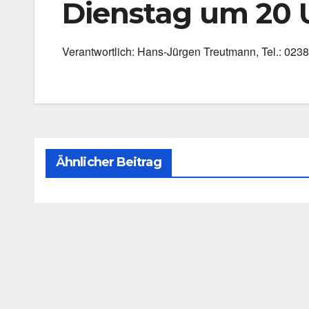
Dienstag um 20 
Ver­ant­wort­lich: Hans-Jürgen Treut­mann, Tel.: 02
Ähnlicher Beitrag