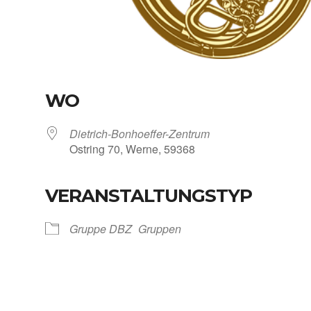
WO
Dietrich-Bonhoeffer-Zentrum
Ost­ring 70, Wer­ne, 59368
VERANSTALTUNGSTYP
Kalen­der
iCal­en­dar
Grup­pe DBZ
Grup­pen