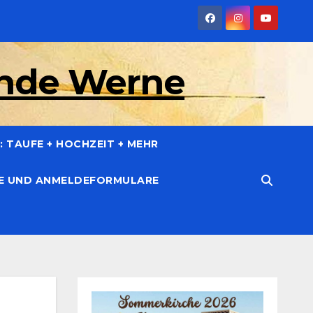
inde Werne
 TAUFE + HOCHZEIT + MEHR
CE UND ANMELDEFORMULARE