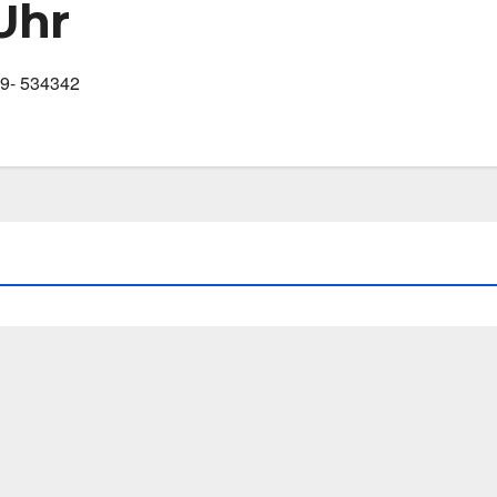
Uhr
389- 534342