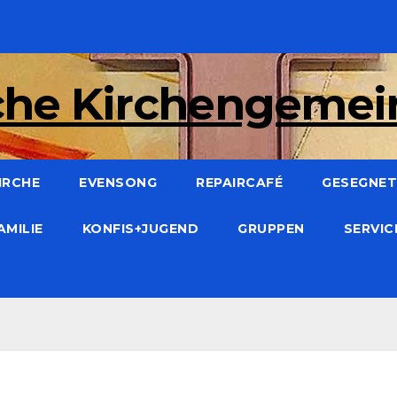
che Kirchengeme
IRCHE
EVENSONG
REPAIRCAFÉ
GESEGNET:
AMILIE
KONFIS+JUGEND
GRUPPEN
SERVI