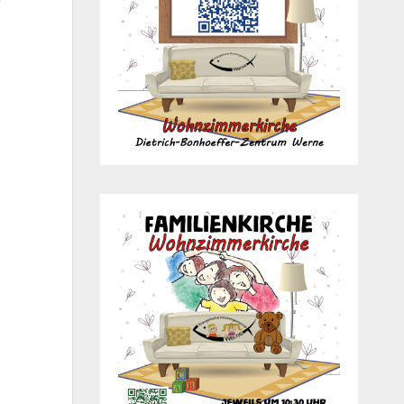
Office 365
Out­look Live