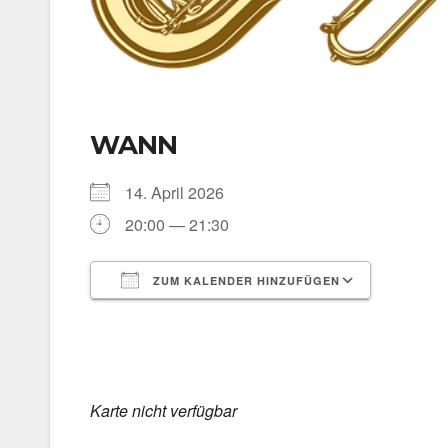
WANN
14. April 2026
20:00 — 21:30
ZUM KALENDER HINZUFÜGEN
ICS her­un­ter­la­den
Goog­le 
Kar­te nicht ver­füg­bar