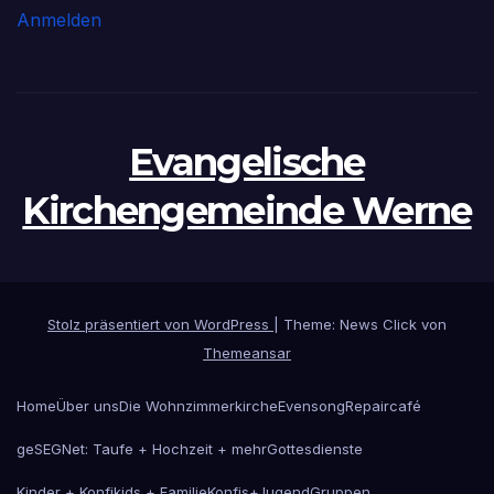
Anmelden
Evangelische
Kirchengemeinde Werne
Stolz präsentiert von WordPress
|
Theme: News Click von
Themeansar
Home
Über uns
Die Wohnzimmerkirche
Evensong
Repaircafé
geSEGNet: Taufe + Hochzeit + mehr
Gottesdienste
Kinder + Konfikids + Familie
Konfis+Jugend
Gruppen