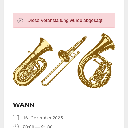
Die­se Ver­an­stal­tung wur­de abge­sagt.
WANN
16. Dezem­ber 2025
20:00 — 21:30