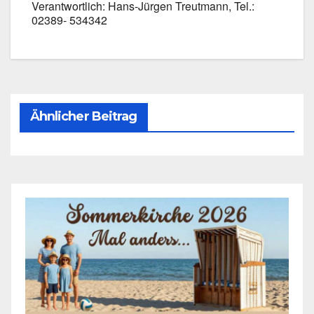
Ver­ant­wort­lich: Hans-Jürgen Treut­mann, Tel.:
02389- 534342
Ähnlicher Beitrag