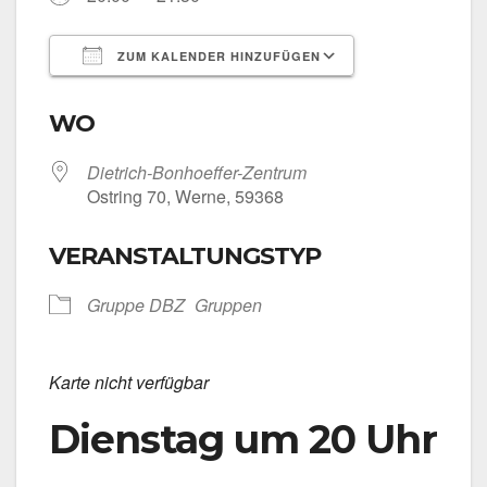
ZUM KALENDER HINZUFÜGEN
ICS her­un­ter­la­den
Goog­le Kalen­
WO
Dietrich-Bonhoeffer-Zentrum
Ost­ring 70, Wer­ne, 59368
VERANSTALTUNGSTYP
Grup­pe DBZ
Grup­pen
Kar­te nicht ver­füg­bar
Dienstag um 20 Uhr