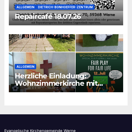
ALLGEMEIN
DIETRICH-BONHOEFFER-ZENTRUM
Repaircafé 18.07.26
ALLGEMEIN
Herzliche Einladung:
Wohnzimmerkirche mit
unseren Konfis
Evangelische Kirchengemeinde Werne