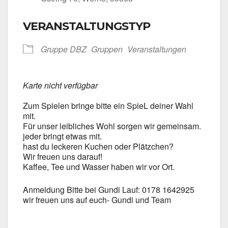
VERANSTALTUNGSTYP
Grup­pe DBZ
Grup­pen
Ver­an­stal­tun­gen
Kar­te nicht ver­füg­bar
Zum Spie­len brin­ge bit­te ein SpieL dei­ner Wahl
mit.
Für unser leib­li­ches Wohl sor­gen wir gemein­sam.
jeder bringt etwas mit.
hast du lecke­ren Kuchen oder Plätz­chen?
Wir freu­en uns dar­auf!
Kaf­fee, Tee und Was­ser haben wir vor Ort.
Anmel­dung Bit­te bei Gun­di Lauf: 0178 1642925
wir freu­en uns auf euch- Gun­di und Team