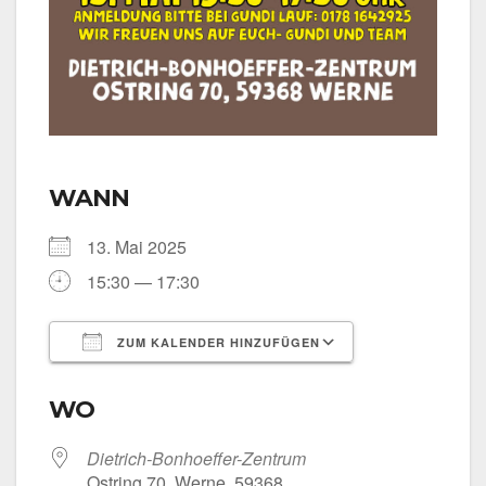
WANN
13. Mai 2025
15:30 — 17:30
ZUM KALENDER HINZUFÜGEN
ICS her­un­ter­la­den
Goog­le Kalen­
WO
Dietrich-Bonhoeffer-Zentrum
Ost­ring 70, Wer­ne, 59368