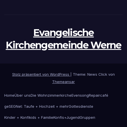
Evangelische
Kirchengemeinde Werne
Stolz präsentiert von WordPress
|
Theme: News Click von
Themeansar
Home
Über uns
Die Wohnzimmerkirche
Evensong
Repaircafé
geSEGNet: Taufe + Hochzeit + mehr
Gottesdienste
Kinder + Konfikids + Familie
Konfis+Jugend
Gruppen