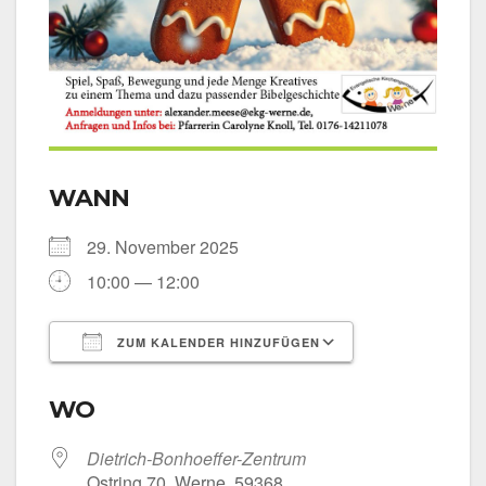
WANN
29. Novem­ber 2025
10:00 — 12:00
ZUM KALENDER HINZUFÜGEN
ICS her­un­ter­la­den
Goog­le Kalen­
WO
Dietrich-Bonhoeffer-Zentrum
Ost­ring 70, Wer­ne, 59368