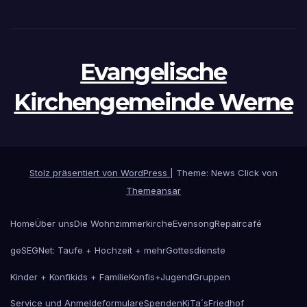
Evangelische
Kirchengemeinde Werne
Stolz präsentiert von WordPress
|
Theme: News Click von
Themeansar
Home
Über uns
Die Wohnzimmerkirche
Evensong
Repaircafé
geSEGNet: Taufe + Hochzeit + mehr
Gottesdienste
Kinder + Konfikids + Familie
Konfis+Jugend
Gruppen
Service und Anmeldeformulare
Spenden
KiTa´s
Friedhof