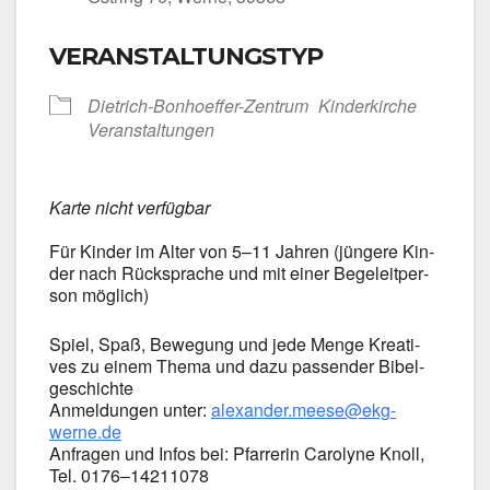
VERANSTALTUNGSTYP
Dietrich-Bonhoeffer-Zentrum
Kin­der­kir­che
Ver­an­stal­tun­gen
Kar­te nicht ver­füg­bar
Für Kin­der im Alter von 5–11 Jah­ren (jün­ge­re Kin­
der nach Rück­spra­che und mit einer Bege­leit­per­
son mög­lich)
Spiel, Spaß, Bewe­gung und jede Men­ge Krea­ti­
ves zu einem The­ma und dazu pas­sen­der Bibel­
ge­schich­te
Anmel­dun­gen unter:
alexander.meese@ekg-
werne.de
Anfra­gen und Infos bei: Pfar­re­rin Caro­ly­ne Knoll,
Tel. 0176–14211078