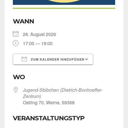
WANN
26. August 2026
17:00 — 19:00
ZUM KALENDER HINZUFÜGEN
ICS her­un­ter­la­den
Goog­le Kalen­
WO
Jugend-Stübchen (Dietrich-Bonhoeffer-
Zentrum)
Ost­ring 70, Wer­ne, 59368
VERANSTALTUNGSTYP