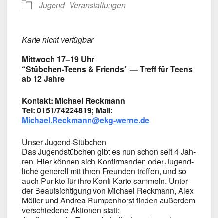
Jugend
Ver­an­stal­tun­gen
Kar­te nicht ver­füg­bar
Mitt­woch 17–19 Uhr
“Stübchen-Teens & Fri­ends” — Treff für Teens
ab 12 Jah­re
Kon­takt: Micha­el Reck­mann
Tel: 0151/74224819; Mail:
Michael.Reckmann@ekg-werne.de
Unser Jugend-Stübchen
Das Jugend­stüb­chen gibt es nun schon seit 4 Jah­
ren. Hier kön­nen sich Kon­fir­man­den oder Jugend­
li­che gene­rell mit ihren Freun­den tref­fen, und so
auch Punk­te für ihre Kon­fi Kar­te sam­meln. Unter
der Beauf­sich­ti­gung von Micha­el Reck­mann, Alex
Möl­ler und Andrea Rum­pen­horst fin­den außer­dem
ver­schie­de­ne Aktio­nen statt: