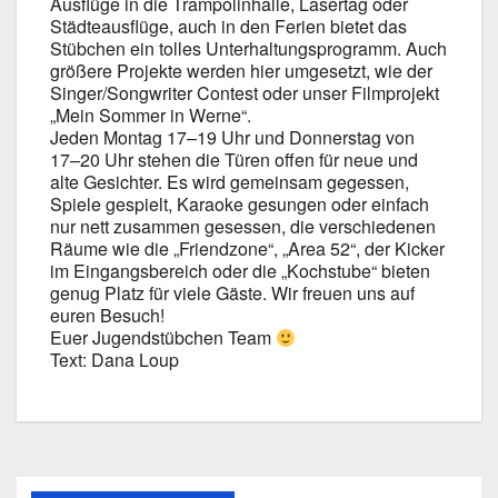
Aus­flü­ge in die Tram­po­lin­hal­le, Laser­tag oder
Städ­te­aus­flü­ge, auch in den Feri­en bie­tet das
Stüb­chen ein tol­les Unter­hal­tungs­pro­gramm. Auch
grö­ße­re Pro­jek­te wer­den hier umge­setzt, wie der
Singer/Songwriter Con­test oder unser Film­pro­jekt
„Mein Som­mer in Wer­ne“.
Jeden Mon­tag 17–19 Uhr und Don­ners­tag von
17–20 Uhr ste­hen die Türen offen für neue und
alte Gesich­ter. Es wird gemein­sam geges­sen,
Spie­le gespielt, Karao­ke gesun­gen oder ein­fach
nur nett zusam­men geses­sen, die ver­schie­de­nen
Räu­me wie die „Fri­end­zo­ne“, „Area 52“, der Kicker
im Ein­gangs­be­reich oder die „Kochstu­be“ bie­ten
genug Platz für vie­le Gäs­te. Wir freu­en uns auf
euren Besuch!
Euer Jugend­stüb­chen Team
Text: Dana Loup