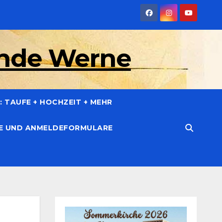
inde Werne
 TAUFE + HOCHZEIT + MEHR
CE UND ANMELDEFORMULARE