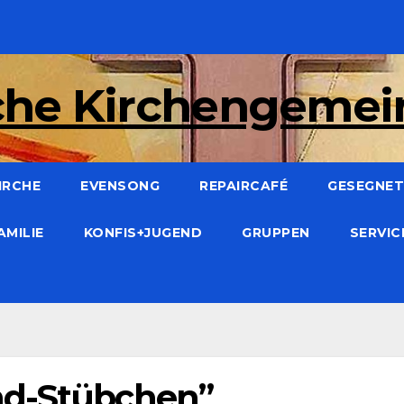
che Kirchengeme
IRCHE
EVENSONG
REPAIRCAFÉ
GESEGNET:
AMILIE
KONFIS+JUGEND
GRUPPEN
SERVI
nd-Stübchen”