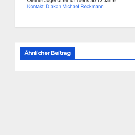
Offe­ner Jugend­treff für Teens ab 12 Jah­re
Kon­takt: Dia­kon Micha­el Reck­mann
Ähnlicher Beitrag