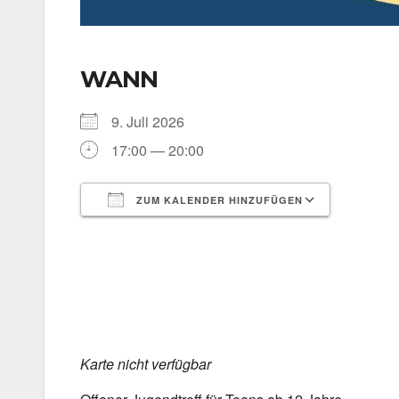
WANN
9. Juli 2026
17:00 — 20:00
ZUM KALENDER HINZUFÜGEN
ICS her­un­ter­la­den
Goog­le 
Kar­te nicht ver­füg­bar