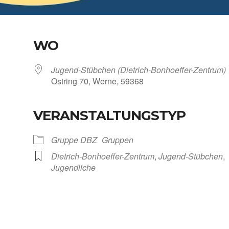
WO
Jugend-Stübchen (Dietrich-Bonhoeffer-Zentrum)
Ost­ring 70, Wer­ne, 59368
VERANSTALTUNGSTYP
Kalen­der
iCal­en­dar
Grup­pe DBZ
Grup­pen
Dietrich-Bonhoeffer-Zentrum
,
Jugend-Stübchen
,
Jugend­li­che