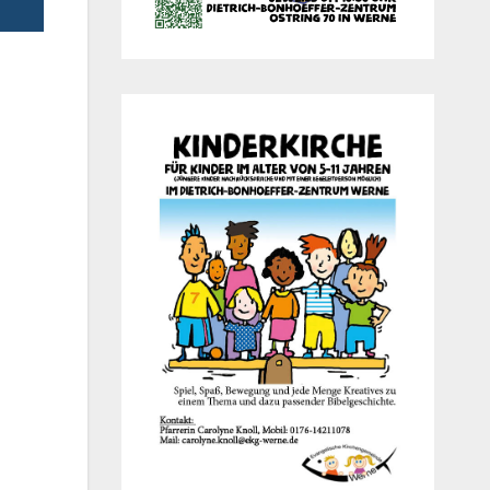
Office 365
Out­look Live