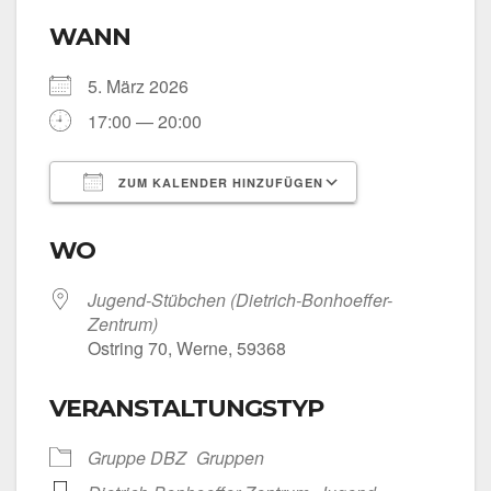
WANN
5. März 2026
17:00 — 20:00
ZUM KALENDER HINZUFÜGEN
ICS her­un­ter­la­den
Goog­le Kalen­
WO
Jugend-Stübchen (Dietrich-Bonhoeffer-
Zentrum)
Ost­ring 70, Wer­ne, 59368
VERANSTALTUNGSTYP
Grup­pe DBZ
Grup­pen