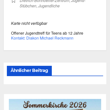
Dietrich-Bonhoeffer-Zentrum
,
Jugend-
Stübchen
,
Jugend­li­che
Kar­te nicht ver­füg­bar
Offe­ner Jugend­treff für Teens ab 12 Jah­re
Kon­takt: Dia­kon Micha­el Reck­mann
Ähnlicher Beitrag