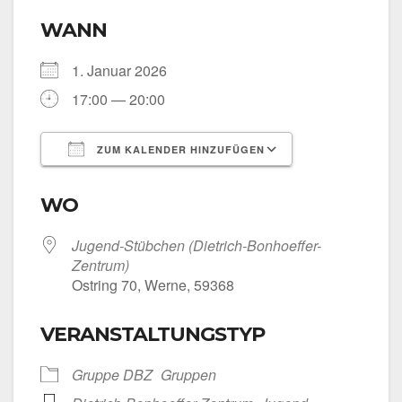
WANN
1. Janu­ar 2026
17:00 — 20:00
ZUM KALENDER HINZUFÜGEN
ICS her­un­ter­la­den
Goog­le Kalen­
WO
Jugend-Stübchen (Dietrich-Bonhoeffer-
Zentrum)
Ost­ring 70, Wer­ne, 59368
VERANSTALTUNGSTYP
Grup­pe DBZ
Grup­pen