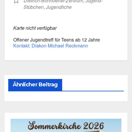
Dietrich-Bonhoeffer-Zentrum
,
Jugend-
Stübchen
,
Jugend­li­che
Kar­te nicht ver­füg­bar
Offe­ner Jugend­treff für Teens ab 12 Jah­re
Kon­takt: Dia­kon Micha­el Reck­mann
Ähnlicher Beitrag