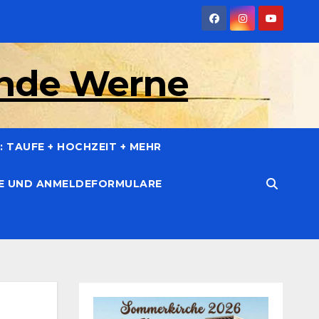
inde Werne
 TAUFE + HOCHZEIT + MEHR
CE UND ANMELDEFORMULARE