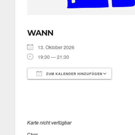
WANN
13. Okto­ber 2026
19:30 — 21:30
ZUM KALENDER HINZUFÜGEN
ICS her­un­ter­la­den
Goog­le 
Kar­te nicht ver­füg­bar
Chor