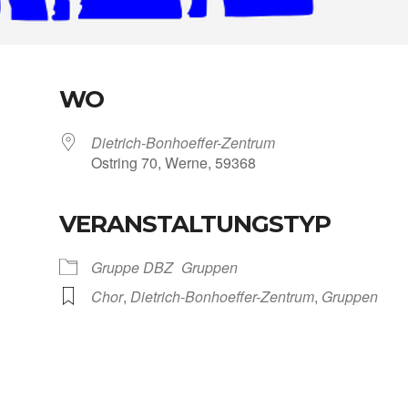
WO
Dietrich-Bonhoeffer-Zentrum
Ost­ring 70, Wer­ne, 59368
VERANSTALTUNGSTYP
Kalen­der
iCal­en­dar
Grup­pe DBZ
Grup­pen
Chor
,
Dietrich-Bonhoeffer-Zentrum
,
Grup­pen