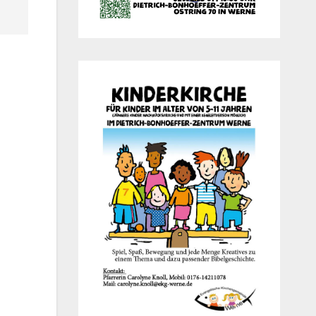
Office 365
Out­look Live