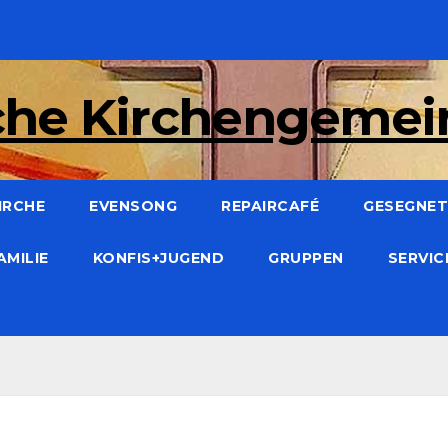
che Kirchengeme
IRCHE
EVENSONG
REPAIRCAFÉ
GESEGNET:
AMILIE
KONFIS+JUGEND
GRUPPEN
SERVI