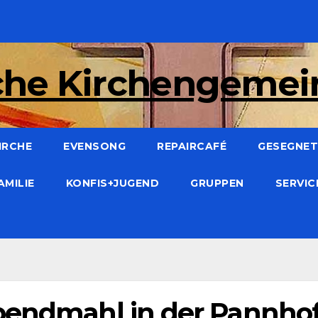
che Kirchengeme
IRCHE
EVENSONG
REPAIRCAFÉ
GESEGNET:
AMILIE
KONFIS+JUGEND
GRUPPEN
SERVI
bendmahl in der Pannhof