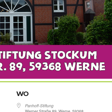
WO
Panhoff-Stiftung
Wer­ner Stra­ße 89, Wer­ne, 59368