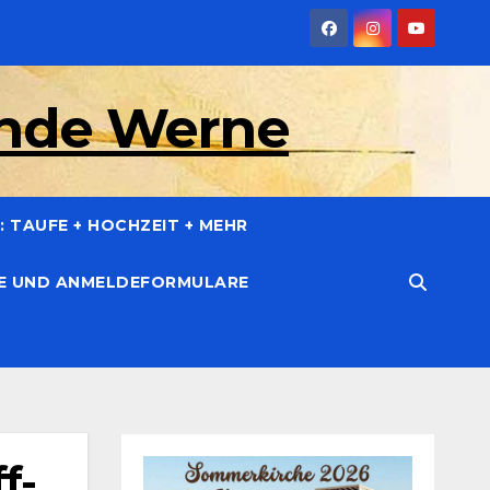
inde Werne
 TAUFE + HOCHZEIT + MEHR
CE UND ANMELDEFORMULARE
f-