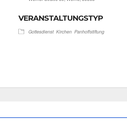
VERANSTALTUNGSTYP
Kalen­der
iCal­en­dar
Got­tes­dienst
Kir­chen
Pan­hoff­stif­tung