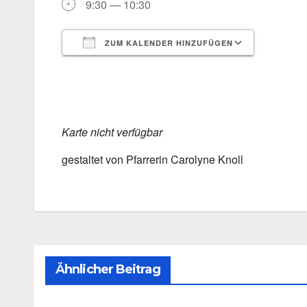
9:30 — 10:30
ZUM KALENDER HINZUFÜGEN
ICS her­un­ter­la­den
Goog­le 
Kar­te nicht ver­füg­bar
gestal­tet von Pfar­re­rin Caro­ly­ne Knoll
Ähnlicher Beitrag