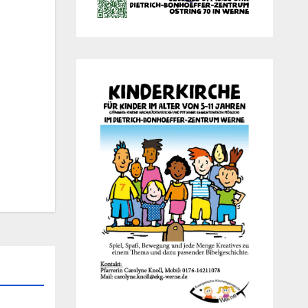
Office 365
Out­look Live