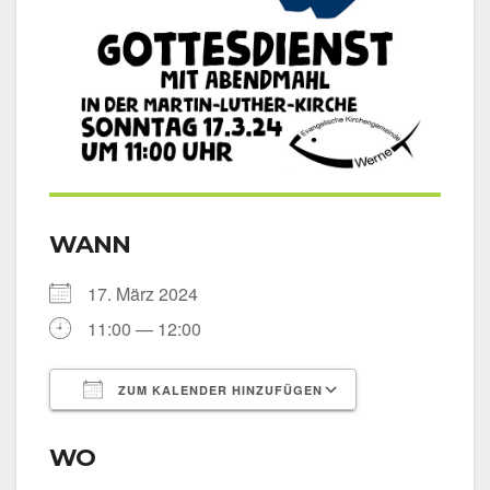
WANN
17. März 2024
11:00 — 12:00
ZUM KALENDER HINZUFÜGEN
ICS her­un­ter­la­den
Goog­le Kalen­
WO