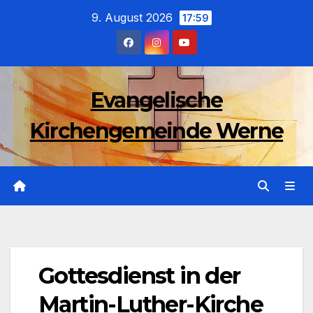
Zum
9. August 2026
17:59
Inhalt
wechseln
Evangelische
Kirchengemeinde Werne
Gottesdienst in der
Martin-Luther-Kirche