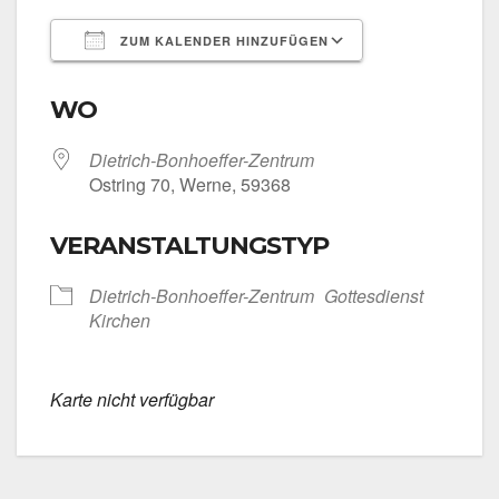
ZUM KALENDER HINZUFÜGEN
ICS her­un­ter­la­den
Goog­le Kalen­
WO
Dietrich-Bonhoeffer-Zentrum
Ost­ring 70, Wer­ne, 59368
VERANSTALTUNGSTYP
Dietrich-Bonhoeffer-Zentrum
Got­tes­dienst
Kir­chen
Kar­te nicht ver­füg­bar