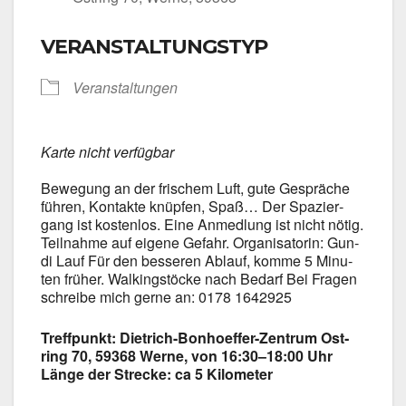
VERANSTALTUNGSTYP
Ver­an­stal­tun­gen
Kar­te nicht ver­füg­bar
Bewe­gung an der fri­schem Luft, gute Gesprä­che
füh­ren, Kon­tak­te knüp­fen, Spaß… Der Spa­zier­
gang ist kos­ten­los. Eine Anmed­lung ist nicht nötig.
Teil­nah­me auf eige­ne Gefahr. Orga­ni­sa­to­rin: Gun­
di Lauf Für den bes­se­ren Ablauf, kom­me 5 Minu­
ten frü­her. Wal­king­stö­cke nach Bedarf Bei Fra­gen
schrei­be mich ger­ne an: 0178 1642925
Treff­punkt: Dietrich-Bonhoeffer-Zentrum Ost­
ring 70, 59368 Wer­ne, von 16:30–18:00 Uhr
Län­ge der Stre­cke: ca 5 Kilo­me­ter