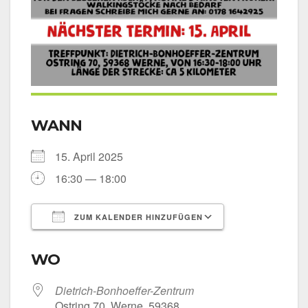
WANN
15. April 2025
16:30 — 18:00
ZUM KALENDER HINZUFÜGEN
ICS her­un­ter­la­den
Goog­le Kalen­
WO
Dietrich-Bonhoeffer-Zentrum
Ost­ring 70, Wer­ne, 59368