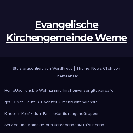
Evangelische
Kirchengemeinde Werne
Stolz präsentiert von WordPress
|
Theme: News Click von
Themeansar
Home
Über uns
Die Wohnzimmerkirche
Evensong
Repaircafé
geSEGNet: Taufe + Hochzeit + mehr
Gottesdienste
Kinder + Konfikids + Familie
Konfis+Jugend
Gruppen
Service und Anmeldeformulare
Spenden
KiTa´s
Friedhof