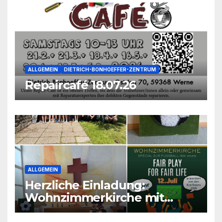
ALLGEMEIN
DIETRICH-BONHOEFFER-ZENTRUM
Repaircafé 18.07.26
ALLGEMEIN
Herzliche Einladung:
Wohnzimmerkirche mit
unseren Konfis