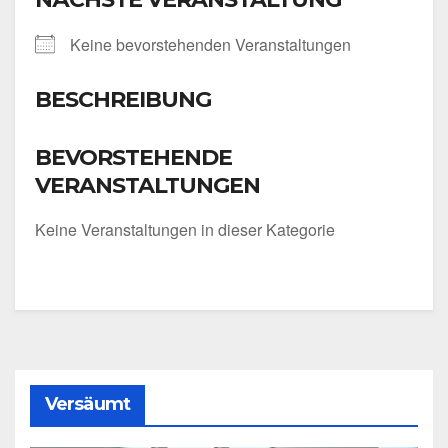
Kei­ne bevor­ste­hen­den Ver­an­stal­tun­gen
BESCHREIBUNG
BEVORSTEHENDE
VERANSTALTUNGEN
Kei­ne Ver­an­stal­tun­gen in die­ser Kate­go­rie
Versäumt