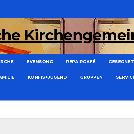
che Kirchengeme
IRCHE
EVENSONG
REPAIRCAFÉ
GESEGNET:
AMILIE
KONFIS+JUGEND
GRUPPEN
SERVI