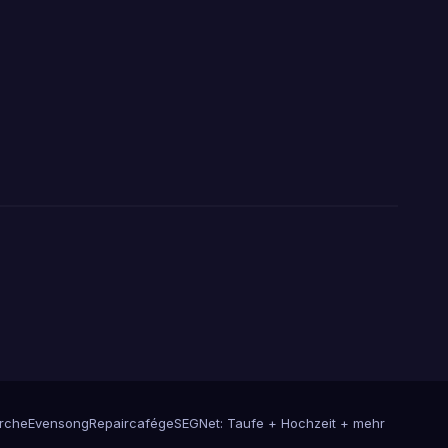
rche
Evensong
Repaircafé
geSEGNet: Taufe + Hochzeit + mehr