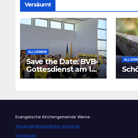
Versäumt
ALLGEMEIN
Save the Date: BVB-
ALLGEM
Gottesdienst am 16.
Schö
August 2026
Evangelische Kirchengemeinde Werne
Alexander.Meese@ekg-werne.de
Impressum