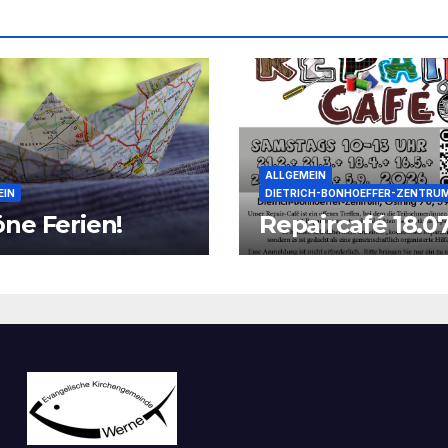
ALLGEMEIN
EIN
DIETRICH-BONHOEFFER-ZENTRU
ne Ferien!
Repaircafé 18.07