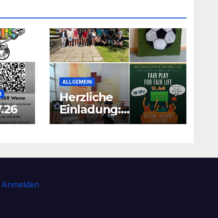
ALLGEMEIN
Herzliche
M
.26
Einladung:
Wohnzimmerkirche
mit unseren Konfis
Anmelden