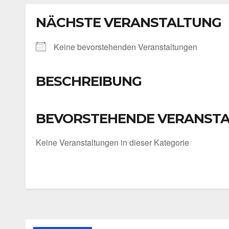
NÄCHSTE VERANSTALTUNG
Kei­ne bevor­ste­hen­den Ver­an­stal­tun­gen
BESCHREIBUNG
BEVORSTEHENDE VERANST
Kei­ne Ver­an­stal­tun­gen in die­ser Kate­go­rie