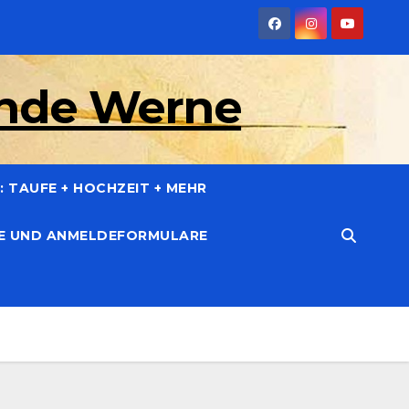
inde Werne
 TAUFE + HOCHZEIT + MEHR
CE UND ANMELDEFORMULARE