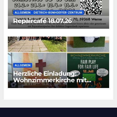
ALLGEMEIN
DIETRICH-BONHOEFFER-ZENTRUM
Repaircafé 18.07.26
ALLGEMEIN
Herzliche Einladung:
Wohnzimmerkirche mit
unseren Konfis