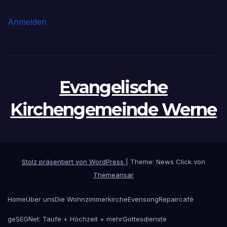
Anmelden
Evangelische
Kirchengemeinde Werne
Stolz präsentiert von WordPress
|
Theme: News Click von
Themeansar
Home
Über uns
Die Wohnzimmerkirche
Evensong
Repaircafé
geSEGNet: Taufe + Hochzeit + mehr
Gottesdienste