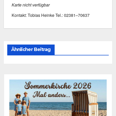
Kar­te nicht ver­füg­bar
Kon­takt: Tobi­as Hein­ke Tel.: 02381–70637
Ähnlicher Beitrag