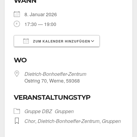
WANN
8. Janu­ar 2026
17:30 — 19:00
ZUM KALENDER HINZUFÜGEN
ICS her­un­ter­la­den
Goog­le Kalen­
WO
Dietrich-Bonhoeffer-Zentrum
Ost­ring 70, Wer­ne, 59368
VERANSTALTUNGSTYP
Grup­pe DBZ
Grup­pen
Chor
,
Dietrich-Bonhoeffer-Zentrum
,
Grup­pen