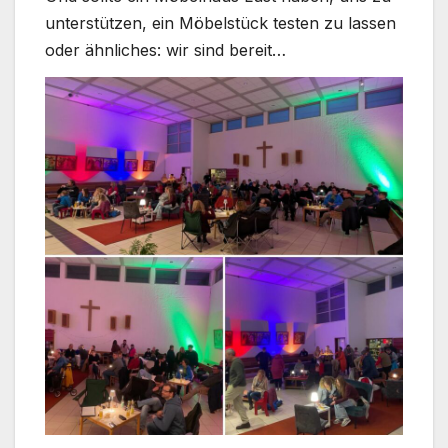
unter­stüt­zen, ein Möbel­stück tes­ten zu las­sen
oder ähn­li­ches: wir sind bereit…