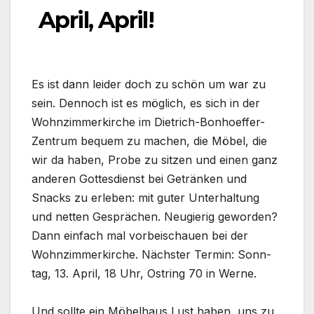
April, April!
Es ist dann lei­der doch zu schön um war zu
sein. Den­noch ist es mög­lich, es sich in der
Wohn­zim­mer­kir­che im Dietrich-Bonhoeffer-
Zentrum bequem zu machen, die Möbel, die
wir da haben, Pro­be zu sit­zen und einen ganz
ande­ren Got­tes­dienst bei Geträn­ken und
Snacks zu erle­ben: mit guter Unter­hal­tung
und net­ten Gesprä­chen. Neu­gie­rig gewor­den?
Dann ein­fach mal vor­bei­schau­en bei der
Wohn­zim­mer­kir­che. Nächs­ter Ter­min: Sonn­
tag, 13. April, 18 Uhr, Ost­ring 70 in Wer­ne.
Und soll­te ein Möbel­haus Lust haben, uns zu