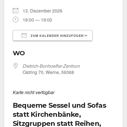
13. Dezem­ber 2026
18:00 — 19:00
ZUM KALENDER HINZUFÜGEN
ICS her­un­ter­la­den
Goog­le Kalen­
WO
Dietrich-Bonhoeffer-Zentrum
Ost­ring 70, Wer­ne, 59368
Kar­te nicht ver­füg­bar
Bequeme Sessel und Sofas
statt Kirchenbänke,
Sitzgruppen statt Reihen,