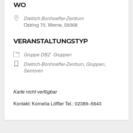
WO
Dietrich-Bonhoeffer-Zentrum
Ost­ring 70, Wer­ne, 59368
VERANSTALTUNGSTYP
Grup­pe DBZ
Grup­pen
Dietrich-Bonhoeffer-Zentrum
,
Grup­pen
,
Senio­ren
Kar­te nicht ver­füg­bar
Kon­takt: Kor­ne­lia Löff­ler Tel.: 02389–5643