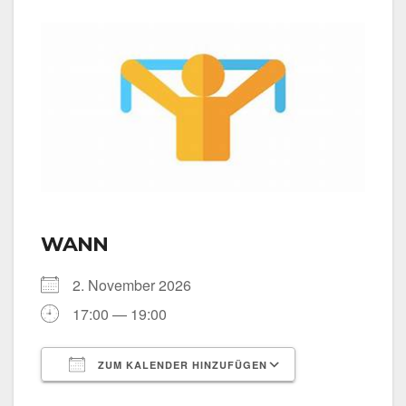
WANN
2. Novem­ber 2026
17:00 — 19:00
ZUM KALENDER HINZUFÜGEN
ICS her­un­ter­la­den
Goog­le Kalen­