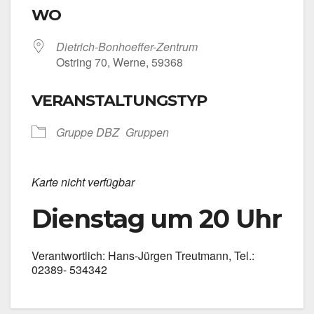
WO
Dietrich-Bonhoeffer-Zentrum
Ost­ring 70, Wer­ne, 59368
VERANSTALTUNGSTYP
Grup­pe DBZ
Grup­pen
Kar­te nicht ver­füg­bar
Dienstag um 20 Uhr
Ver­ant­wort­lich: Hans-Jürgen Treut­mann, Tel.:
02389- 534342