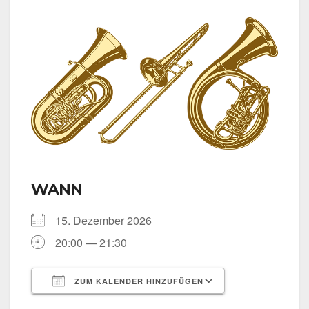
WANN
15. Dezem­ber 2026
20:00 — 21:30
ZUM KALENDER HINZUFÜGEN
ICS her­un­ter­la­den
Goog­le Kalen­