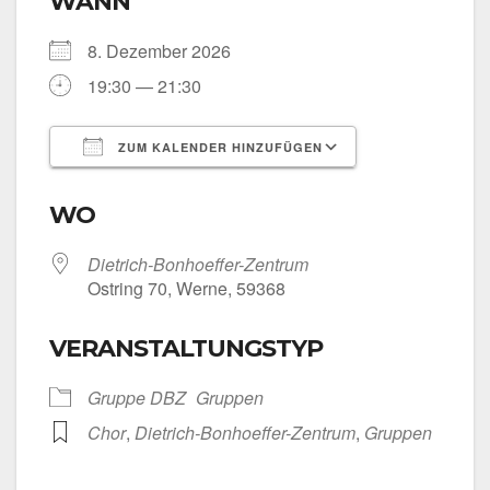
WANN
8. Dezem­ber 2026
19:30 — 21:30
ZUM KALENDER HINZUFÜGEN
ICS her­un­ter­la­den
Goog­le Kalen­
WO
Dietrich-Bonhoeffer-Zentrum
Ost­ring 70, Wer­ne, 59368
VERANSTALTUNGSTYP
Grup­pe DBZ
Grup­pen
Chor
,
Dietrich-Bonhoeffer-Zentrum
,
Grup­pen