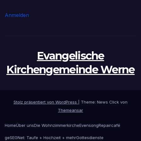
Anmelden
Evangelische
Kirchengemeinde Werne
Stolz präsentiert von WordPress
|
Theme: News Click von
Themeansar
Home
Über uns
Die Wohnzimmerkirche
Evensong
Repaircafé
geSEGNet: Taufe + Hochzeit + mehr
Gottesdienste