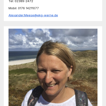
Tel: 02389-2472
Mobil: 0176 14211077
Alexander.Meese@ekg-werne.de